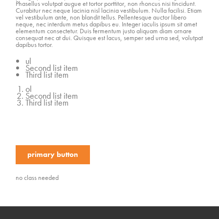
Phasellus volutpat augue et tortor porttitor, non rhoncus nisi tincidunt.
Curabitur nec neque lacinia nisl lacinia vestibulum. Nulla facilisi. Etiam
vel vestibulum ante, non blandit tellus. Pellentesque auctor libero
neque, nec interdum metus dapibus eu. Integer iaculis ipsum sit amet
elementum consectetur. Duis fermentum justo aliquam diam ornare
consequat nec at dui. Quisque est lacus, semper sed urna sed, volutpat
dapibus tortor.
ul
Second list item
Third list item
ol
Second list item
Third list item
primary button
no class needed