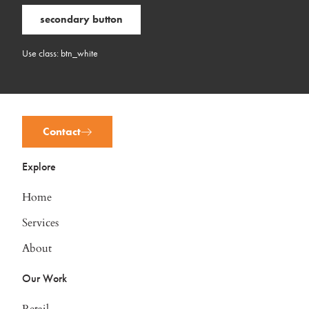
secondary button
Use class: btn_white
Contact
Explore
Home
Services
About
Our Work